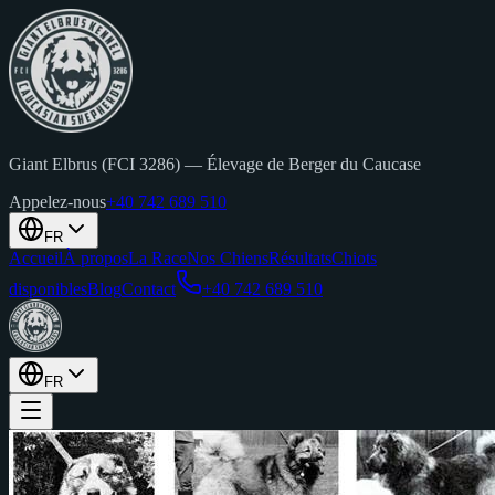
Giant Elbrus (FCI 3286)
—
Élevage de Berger du Caucase
Appelez-nous
+40 742 689 510
FR
Accueil
À propos
La Race
Nos Chiens
Résultats
Chiots
disponibles
Blog
Contact
+40 742 689 510
FR