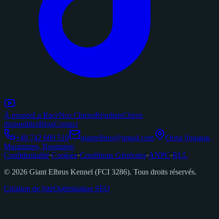
À propos
La Race
Nos Chiens
Résultats
Chiots
disponibles
Blog
Contact
+40 742 689 510
giantelbrus@gmail.com
Ocna Șugatag,
Maramureș, Roumanie
Confidentialité
·
Cookies
·
Conditions Générales
·
ANPC
·
RLL
©
2026
Giant Elbrus Kennel (FCI 3286). Tous droits réservés.
Création de Site
Optimisation SEO