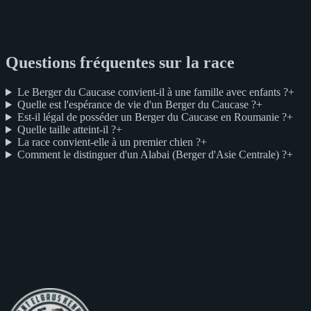
Questions fréquentes sur la race
Le Berger du Caucase convient-il à une famille avec enfants ?
+
Quelle est l'espérance de vie d'un Berger du Caucase ?
+
Est-il légal de posséder un Berger du Caucase en Roumanie ?
+
Quelle taille atteint-il ?
+
La race convient-elle à un premier chien ?
+
Comment le distinguer d'un Alabai (Berger d'Asie Centrale) ?
+
Vous envisagez un Berger du Caucase ?
Nous sélectionnons avec soin les parents et les familles vers
lesquelles partent nos chiots. Nous parlons ouvertement de la race,
de vos attentes et de la place qu'un Berger du Caucase peut prendre
dans votre vie.
Démarrer une discussion
Voir nos chiens
+40 742 689 510