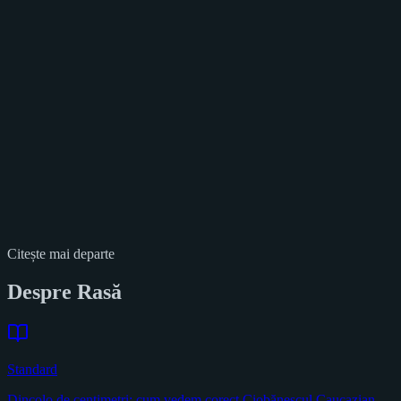
Citește mai departe
Despre
Rasă
Standard
Dincolo de centimetri: cum vedem corect Ciobănescul Caucazian