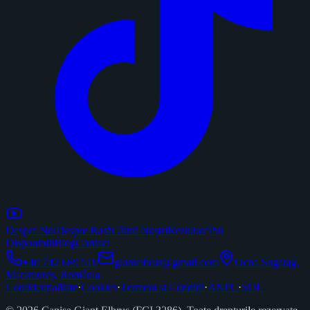
Despre Noi
Despre Rasă
Câinii Noștri
Rezultate
Pui
Disponibili
Blog
Contact
+40 742 689 510
giantelbrus@gmail.com
Ocna Șugatag,
Maramureș, România
Confidențialitate
·
Cookies
·
Termeni și Condiții
·
ANPC
·
SOL