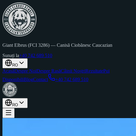
Giant Elbrus (FCI 3286)
—
Canisă Ciobănesc Caucazian
Sunați la
+40 742 689 510
RO
Acasă
Despre Noi
Despre Rasă
Câinii Noștri
Rezultate
Pui
Disponibili
Blog
Contact
+40 742 689 510
RO