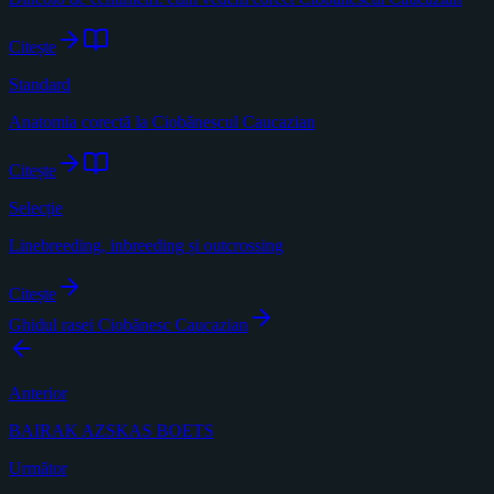
Citește
Standard
Anatomia corectă la Ciobănescul Caucazian
Citește
Selecție
Linebreeding, inbreeding și outcrossing
Citește
Ghidul rasei Ciobănesc Caucazian
Anterior
BAIRAK AZSKAS BOETS
Următor