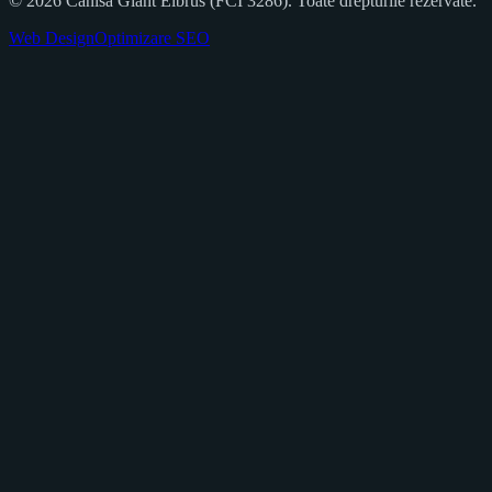
©
2026
Canisa Giant Elbrus (FCI 3286). Toate drepturile rezervate.
Web Design
Optimizare SEO