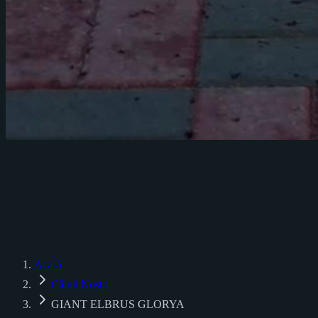
♂
♀
Acasă
Câinii Noștri
GIANT ELBRUS GLORYA