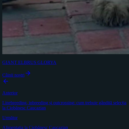
GIANT ELBRUS GLORYA
Câinii noștri
Anterior
Linebreeding, inbreeding și outcrossing: cum trebuie gândită selecția
la Ciobănesc Caucazian
Următor
Alimentația la Ciobănesc Caucazian