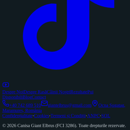
Despre Noi
Despre Rasă
Câinii Noștri
Rezultate
Pui
Disponibili
Blog
Contact
+40 742 689 510
giantelbrus@gmail.com
Ocna Șugatag,
Maramureș, România
Confidențialitate
·
Cookies
·
Termeni și Condiții
·
ANPC
·
SOL
©
2026
Canisa Giant Elbrus (FCI 3286). Toate drepturile rezervate.