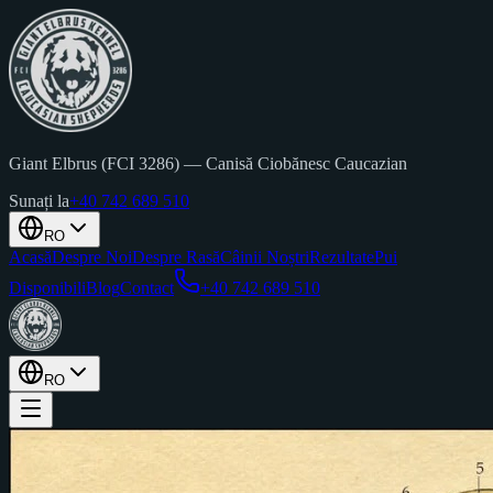
Giant Elbrus (FCI 3286)
—
Canisă Ciobănesc Caucazian
Sunați la
+40 742 689 510
RO
Acasă
Despre Noi
Despre Rasă
Câinii Noștri
Rezultate
Pui
Disponibili
Blog
Contact
+40 742 689 510
RO